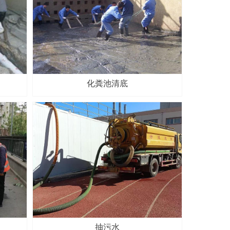
化粪池清底
抽污水